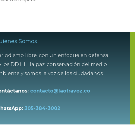
uienes Somos
riodismo libre, con un enfoque en defensa
 los DD.HH, la paz, conservación del medio
biente y somos la voz de los ciudadanos.
ontáctanos:
contacto@laotravoz.co
hatsApp:
305-384-3002