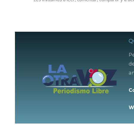
Q
Pe
de
am
C
W