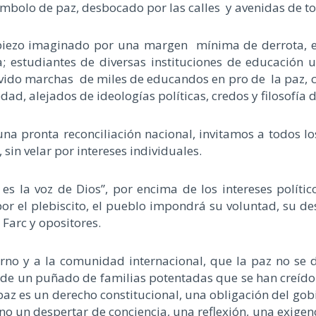
mbolo de paz, desbocado por las calles y avenidas de to
opiezo imaginado por una margen mínima de derrota, en
 estudiantes de diversas instituciones de educación un
ovido marchas de miles de educandos en pro de la paz, c
d, alejados de ideologías políticas, credos y filosofía d
a pronta reconciliación nacional, invitamos a todos l
sin velar por intereses individuales.
es la voz de Dios”, por encima de los intereses políti
r el plebiscito, el pueblo impondrá su voluntad, su d
Farc y opositores.
erno y a la comunidad internacional, que la paz no se
o de un puñado de familias potentadas que se han creído
paz es un derecho constitucional, una obligación del gob
o un despertar de conciencia, una reflexión, una exigenc