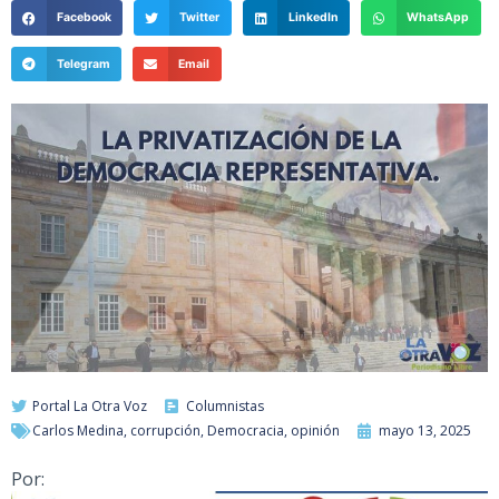
Facebook
Twitter
LinkedIn
WhatsApp
Telegram
Email
Portal La Otra Voz
Columnistas
Carlos Medina
,
corrupción
,
Democracia
,
opinión
mayo 13, 2025
Por: