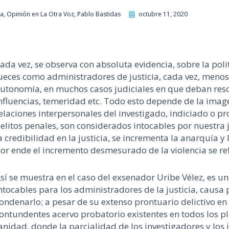
ia
,
Opinión en La Otra Voz
,
Pablo Bastidas
octubre 11, 2020
ada vez, se observa con absoluta evidencia, sobre la polit
ueces como administradores de justicia, cada vez, meno
utonomía, en muchos casos judiciales en que deban reso
nfluencias, temeridad etc. Todo esto depende de la image
elaciones interpersonales del investigado, indiciado o p
elitos penales, son considerados intocables por nuestra ju
a credibilidad en la justicia, se incrementa la anarquía 
or ende el incremento desmesurado de la violencia se re
sí se muestra en el caso del exsenador Uribe Vélez, es u
ntocables para los administradores de la justicia, causa 
ondenarlo; a pesar de su extenso prontuario delictivo en
ontundentes acervo probatorio existentes en todos los pl
anidad, donde la parcialidad de los investigadores y los 