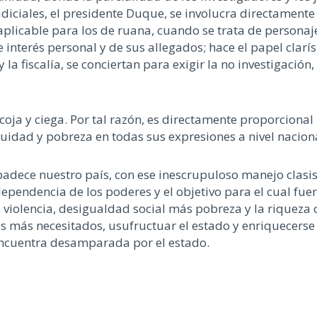
udiciales, el presidente Duque, se involucra directamente
aplicable para los de ruana, cuando se trata de personaje
 interés personal y de sus allegados; hace el papel clar
a fiscalía, se conciertan para exigir la no investigación, 
oja y ciega. Por tal razón, es directamente proporcional l
equidad y pobreza en todas sus expresiones a nivel nacion
padece nuestro país, con ese inescrupuloso manejo clasis
ndependencia de los poderes y el objetivo para el cual fue
a violencia, desigualdad social más pobreza y la riquez
os más necesitados, usufructuar el estado y enriquecerse
 encuentra desamparada por el estado.