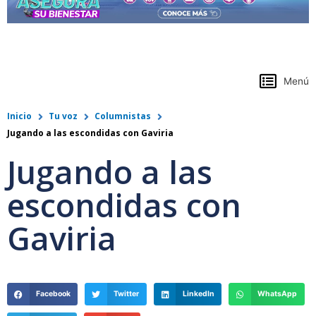
https://www.colpensiones.gov.co/
Menú
Inicio
Tu voz
Columnistas
Jugando a las escondidas con Gaviria
Jugando a las
escondidas con
Gaviria
Facebook
Twitter
LinkedIn
WhatsApp