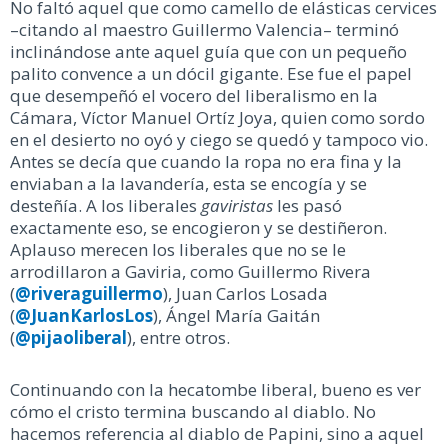
No faltó aquel que como camello de elásticas cervices
–citando al maestro Guillermo Valencia– terminó
inclinándose ante aquel guía que con un pequeño
palito convence a un dócil gigante. Ese fue el papel
que desempeñó el vocero del liberalismo en la
Cámara, Víctor Manuel Ortíz Joya, quien como sordo
en el desierto no oyó y ciego se quedó y tampoco vio.
Antes se decía que cuando la ropa no era fina y la
enviaban a la lavandería, esta se encogía y se
desteñía. A los liberales
gaviristas
les pasó
exactamente eso, se encogieron y se destiñeron.
Aplauso merecen los liberales que no se le
arrodillaron a Gaviria, como Guillermo Rivera
(
@riveraguillermo
), Juan Carlos Losada
(
@JuanKarlosLos
), Ángel María Gaitán
(
@pijaoliberal
), entre otros.
Continuando con la hecatombe liberal, bueno es ver
cómo el cristo termina buscando al diablo. No
hacemos referencia al diablo de Papini, sino a aquel