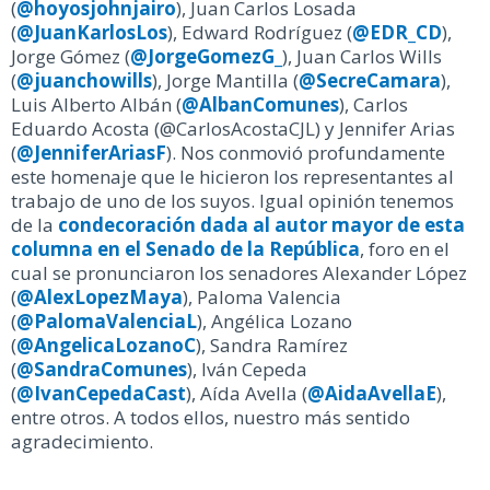
(
@hoyosjohnjairo
), Juan Carlos Losada
(
@JuanKarlosLos
), Edward Rodríguez (
@EDR_CD
),
Jorge Gómez (
@JorgeGomezG
_
), Juan Carlos Wills
(
@juanchowills
), Jorge Mantilla (
@SecreCamara
),
Luis Alberto Albán (
@AlbanComunes
), Carlos
Eduardo Acosta (@CarlosAcostaCJL) y Jennifer Arias
(
@JenniferAriasF
). Nos conmovió profundamente
este homenaje que le hicieron los representantes al
trabajo de uno de los suyos. Igual opinión tenemos
de la
condecoración dada al autor mayor de esta
columna en el Senado de la República
, foro en el
cual se pronunciaron los senadores Alexander López
(
@AlexLopezMaya
), Paloma Valencia
(
@PalomaValenciaL
), Angélica Lozano
(
@AngelicaLozanoC
), Sandra Ramírez
(
@SandraComunes
), Iván Cepeda
(
@IvanCepedaCast
), Aída Avella (
@AidaAvellaE
),
entre otros. A todos ellos, nuestro más sentido
agradecimiento.