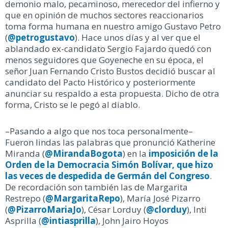
demonio malo, pecaminoso, merecedor del infierno y
que en opinión de muchos sectores reaccionarios
toma forma humana en nuestro amigo Gustavo Petro
(
@petrogustavo
). Hace unos días y al ver que el
ablandado ex-candidato Sergio Fajardo quedó con
menos seguidores que Goyeneche en su época, el
señor Juan Fernando Cristo Bustos decidió buscar al
candidato del Pacto Histórico y posteriormente
anunciar su respaldo a esta propuesta. Dicho de otra
forma, Cristo se le pegó al diablo.
–Pasando a algo que nos toca personalmente–
Fueron lindas las palabras que pronunció Katherine
Miranda (
@MirandaBogota
) en la
imposición de la
Orden de la Democracia Simón Bolívar, que hizo
las veces de despedida de Germán del Congreso
.
De recordación son también las de Margarita
Restrepo (
@MargaritaRepo
), María José Pizarro
(
@PizarroMariaJo
), César Lorduy (
@clorduy
), Inti
Asprilla (
@intiasprilla
), John Jairo Hoyos