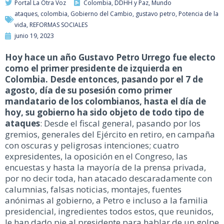
Portal La Otra Voz
Colombia
,
DDHH y Paz
,
Mundo
ataques
,
colombia
,
Gobierno del Cambio
,
gustavo petro
,
Potencia de la
vida
,
REFORMAS SOCIALES
junio 19, 2023
Hoy hace un año Gustavo Petro Urrego fue electo
como el primer presidente de izquierda en
Colombia. Desde entonces, pasando por el 7 de
agosto, día de su posesión como primer
mandatario de los colombianos, hasta el día de
hoy, su gobierno ha sido objeto de todo tipo de
ataques
: Desde el fiscal general, pasando por los
gremios, generales del Ejército en retiro, en campaña
con oscuras y peligrosas intenciones; cuatro
expresidentes, la oposición en el Congreso, las
encuestas y hasta la mayoría de la prensa privada,
por no decir toda, han atacado descaradamente con
calumnias, falsas noticias, montajes, fuentes
anónimas al gobierno, a Petro e incluso a la familia
presidencial, ingredientes todos estos, que reunidos,
le han dado pie al presidente para hablar de un golpe