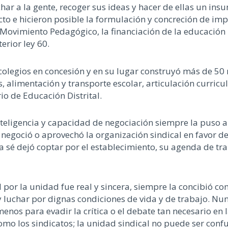
r a la gente, recoger sus ideas y hacer de ellas un insu
cto e hicieron posible la formulación y concreción de im
 Movimiento Pedagógico, la financiación de la educación 
erior ley 60.
colegios en concesión y en su lugar construyó más de 50
, alimentación y transporte escolar, articulación curricul
o de Educación Distrital.
teligencia y capacidad de negociación siempre la puso al s
egoció o aprovechó la organización sindical en favor de 
a sé dejó coptar por el establecimiento, su agenda de tra
 por la unidad fue real y sincera, siempre la concibió c
luchar por dignas condiciones de vida y de trabajo. Nunc
nos para evadir la crítica o el debate tan necesario en l
omo los sindicatos; la unidad sindical no puede ser con