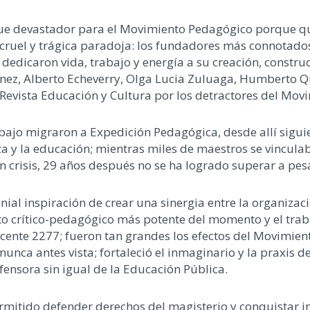
 fue devastador para el Movimiento Pedagógico porque q
cruel y trágica paradoja: los fundadores más connotados
edicaron vida, trabajo y energía a su creación, construc
nez, Alberto Echeverry, Olga Lucia Zuluaga, Humberto Q
a Revista Educación y Cultura por los detractores del Mo
rabajo migraron a Expedición Pedagógica, desde allí sigu
a y la educación; mientras miles de maestros se vinculab
crisis, 29 años después no se ha logrado superar a pesa
ial inspiración de crear una sinergia entre la organizac
o crítico-pedagógico más potente del momento y el tra
cente 2277; fueron tan grandes los efectos del Movimien
nunca antes vista; fortaleció el inmaginario y la praxis d
ensora sin igual de la Educación Pública.
rmitido defender derechos del magisterio y conquistar in