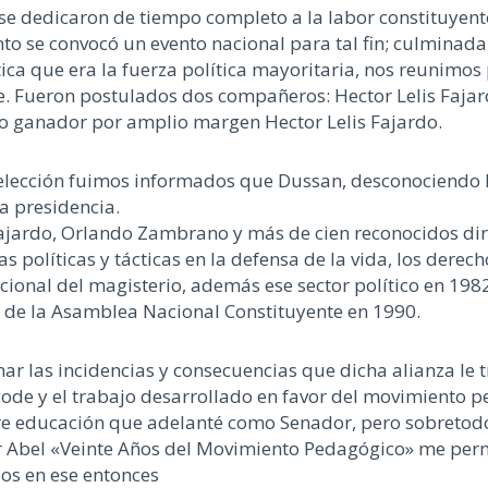
 dedicaron de tiempo completo a la labor constituyente,
to se convocó un evento nacional para tal fin; culminada
ica que era la fuerza política mayoritaria, nos reunimos
de. Fueron postulados dos compañeros: Hector Lelis Faja
do ganador por amplio margen Hector Lelis Fajardo.
a elección fuimos informados que Dussan, desconociendo l
la presidencia.
ajardo, Orlando Zambrano y más de cien reconocidos diri
s políticas y tácticas en la defensa de la vida, los dere
cional del magisterio, además ese sector político en 198
 de la Asamblea Nacional Constituyente en 1990.
 las incidencias y consecuencias que dicha alianza le tr
ecode y el trabajo desarrollado en favor del movimiento
bre educación que adelanté como Senador, pero sobretodo
r Abel «Veinte Años del Movimiento Pedagógico» me perm
os en ese entonces