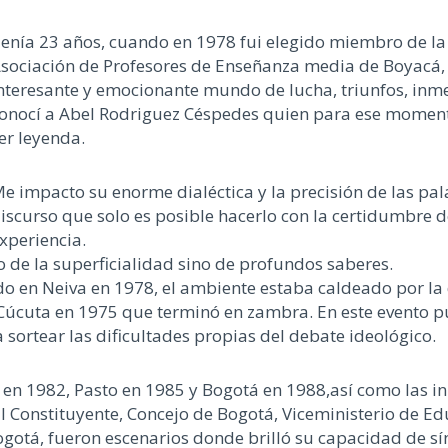
enía 23 años, cuando en 1978 fui elegido miembro de la 
sociación de Profesores de Enseñanza media de Boyacá, f
nteresante y emocionante mundo de lucha, triunfos, inmens
onocí a Abel Rodriguez Céspedes quien para ese moment
er leyenda.
e impacto su enorme dialéctica y la precisión de las p
iscurso que solo es posible hacerlo con la certidumbre d
xperiencia.
o de la superficialidad sino de profundos saberes.
ado en Neiva en 1978, el ambiente estaba caldeado por la
úcuta en 1975 que terminó en zambra. En este evento p
sortear las dificultades propias del debate ideológico.
n 1982, Pasto en 1985 y Bogotá en 1988,así como las in
Constituyente, Concejo de Bogotá, Viceministerio de Ed
gotá, fueron escenarios donde brilló su capacidad de sín