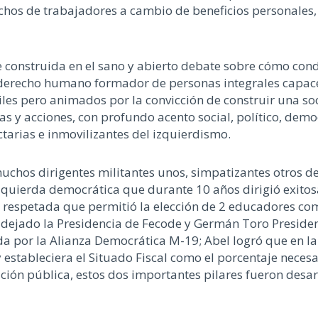
chos de trabajadores a cambio de beneficios personales, c
e construida en el sano y abierto debate sobre cómo cond
derecho humano formador de personas integrales capaces
iles pero animados por la convicción de construir una 
eas y acciones, con profundo acento social, político, dem
tarias e inmovilizantes del izquierdismo.
muchos dirigentes militantes unos, simpatizantes otros d
 izquierda democrática que durante 10 años dirigió exit
 respetada que permitió la elección de 2 educadores com
dejado la Presidencia de Fecode y Germán Toro Presiden
ada por la Alianza Democrática M-19; Abel logró que en la 
stableciera el Situado Fiscal como el porcentaje necesar
ción pública, estos dos importantes pilares fueron desar