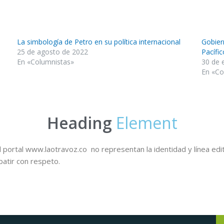
La simbología de Petro en su política internacional
Gobier
25 de agosto de 2022
Pacífic
En «Columnistas»
30 de 
En «Co
Heading
Element
 portal www.laotravoz.co no representan la identidad y línea edit
batir con respeto.