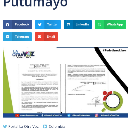
Putumayo
Facebook
Twitter
LinkedIn
WhatsApp
Telegram
Email
Portal La Otra Voz
Colombia