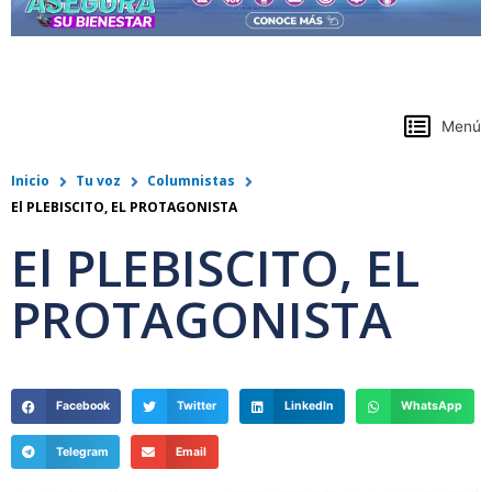
https://www.colpensiones.gov.co/
Menú
Inicio
Tu voz
Columnistas
El PLEBISCITO, EL PROTAGONISTA
El PLEBISCITO, EL
PROTAGONISTA
Facebook
Twitter
LinkedIn
WhatsApp
Telegram
Email