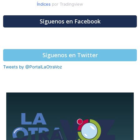
Índices
por Tradingview
Síguenos en Facebook
Síguenos en Twitter
Tweets by @PortalLaOtraVoz