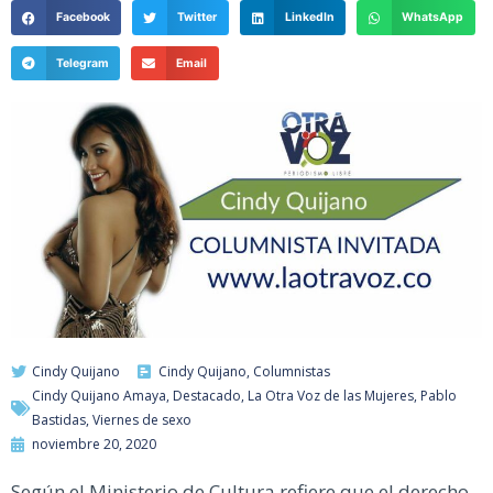
Facebook
Twitter
LinkedIn
WhatsApp
Telegram
Email
Cindy Quijano
Cindy Quijano
,
Columnistas
Cindy Quijano Amaya
,
Destacado
,
La Otra Voz de las Mujeres
,
Pablo
Bastidas
,
Viernes de sexo
noviembre 20, 2020
Según el Ministerio de Cultura refiere que el derecho