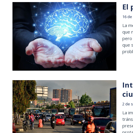
El
16 de
La m
que 
pero
que 
prob
Int
ci
2 de 
La im
tráns
prese
prota