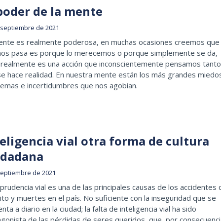
 poder de la mente
 septiembre de 2021
ente es realmente poderosa, en muchas ocasiones creemos que 
nos pasa es porque lo merecemos o porque simplemente se da,
 realmente es una acción que inconscientemente pensamos tanto
se hace realidad. En nuestra mente están los más grandes miedo
lemas e incertidumbres que nos agobian.
eligencia vial otra forma de cultura
udadana
septiembre de 2021
prudencia vial es una de las principales causas de los accidentes 
ito y muertes en el país. No suficiente con la inseguridad que se
nta a diario en la ciudad; la falta de inteligencia vial ha sido
gonista de las pérdidas de seres queridos, que, por consecuenci