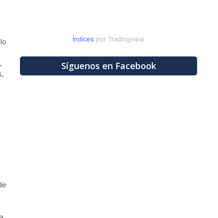
Índices
por Tradingview
lo
,
Síguenos en Facebook
s,
de
a