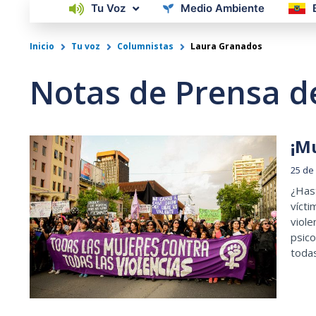
Tu Voz
Medio Ambiente
Inicio
Tu voz
Columnistas
Laura Granados
Notas de Prensa d
¡M
25 de
¿Has
vícti
viole
psico
todas