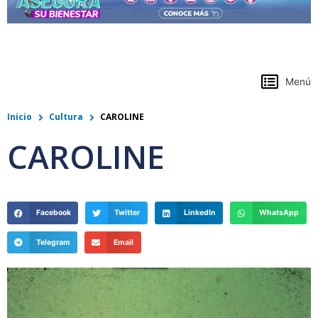
https://www.colpensiones.gov.co/
Menú
Inicio
Cultura
CAROLINE
CAROLINE
Facebook
Twitter
LinkedIn
WhatsApp
Telegram
Email