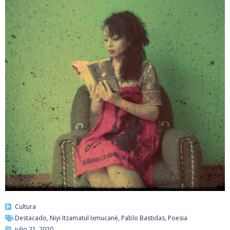
Cultura
Destacado
,
Niyi Itzamatul Ixmucané
,
Pablo Bastidas
,
Poesia
julio 21, 2020