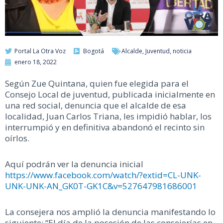
Portal La Otra Voz
Bogotá
Alcalde
,
Juventud
,
noticia
enero 18, 2022
Según Zue Quintana, quien fue elegida para el
Consejo Local de juventud, publicada inicialmente en
una red social, denuncia que el alcalde de esa
localidad, Juan Carlos Triana, les impidió hablar, los
interrumpió y en definitiva abandonó el recinto sin
oírlos.
Aquí podrán ver la denuncia inicial
https://www.facebook.com/watch/?extid=CL-UNK-
UNK-UNK-AN_GK0T-GK1C&v=527647981686001
La consejera nos amplió la denuncia manifestando lo
siguiente: “El día de la posesión de las consejerías en