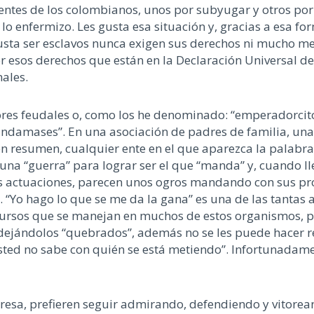
entes de los colombianos, unos por subyugar y otros por
 lo enfermizo. Les gusta esa situación y, gracias a esa fo
 gusta ser esclavos nunca exigen sus derechos ni mucho me
r esos derechos que están en la Declaración Universal d
ales.
es feudales o, como los he denominado: “emperadorcitos
andamases”. En una asociación de padres de familia, una
en resumen, cualquier ente en el que aparezca la palabra 
una “guerra” para lograr ser el que “manda” y, cuando ll
us actuaciones, parecen unos ogros mandando con sus pr
 “Yo hago lo que se me da la gana” es una de las tantas a
ecursos que se manejan en muchos de estos organismos, p
dejándolos “quebrados”, además no se les puede hacer re
usted no sabe con quién se está metiendo”. Infortunadame
eresa, prefieren seguir admirando, defendiendo y vitorea