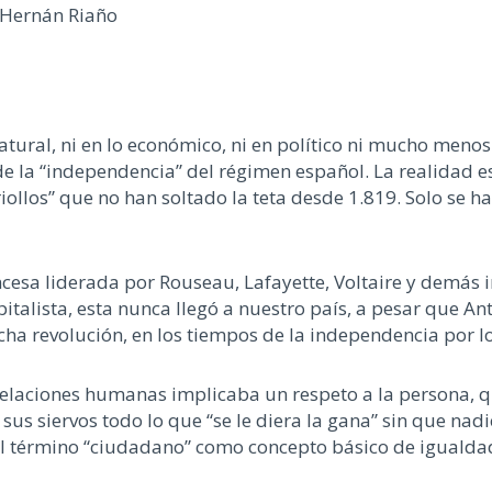
 Hernán Riaño
tural, ni en lo económico, ni en político ni mucho menos
 de la “independencia” del régimen español. La realidad 
riollos” que no han soltado la teta desde 1.819. Solo se 
ancesa liderada por Rouseau, Lafayette, Voltaire y demá
italista, esta nunca llegó a nuestro país, a pesar que A
cha revolución, en los tiempos de la independencia por lo
elaciones humanas implicaba un respeto a la persona, que
 sus siervos todo lo que “se le diera la gana” sin que n
 término “ciudadano” como concepto básico de igualdad