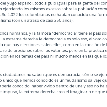
del yugo español, todo siguió igual para la gente del co
on ejerciendo los mismos excesos sobre la población co
l año 2.022 los colombianos no habían conocido una form
alismo (con un atraso de casi 250 años).
hos humanos, y la famosa “democracia” tiene el país solo
 la extrema derecha la democracia es solo eso, el voto c
 que hay elecciones, salen ellos, como en la canción d
clase de presiones sobre los votantes, pero en la práctica
ción en los temas del país ni mucho menos en las que los
s ciudadanos no saben qué es democracia, cómo se ejerc
 único que hemos conocido es un feudalismo salvaje que 
erla conocido, haber vivido dentro de una y eso no ha 
ue impuso, la extrema derecha creo el imaginario de qu