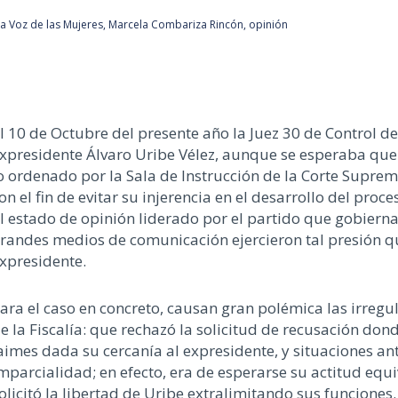
a Voz de las Mujeres
,
Marcela Combariza Rincón
,
opinión
l 10 de Octubre del presente año la Juez 30 de Control de
xpresidente Álvaro Uribe Vélez, aunque se esperaba que 
o ordenado por la Sala de Instrucción de la Corte Supre
on el fin de evitar su injerencia en el desarrollo del proce
l estado de opinión liderado por el partido que gobierna
randes medios de comunicación ejercieron tal presión que
xpresidente.
ara el caso en concreto, causan gran polémica las irreg
e la Fiscalía: que rechazó la solicitud de recusación don
aimes dada su cercanía al expresidente, y situaciones an
mparcialidad; en efecto, era de esperarse su actitud eq
olicitó la libertad de Uribe extralimitando sus funciones.