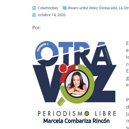
Columnistas
Álvaro uribe Velez
,
Destacado
,
La Otr
octubre 14, 2020
Por:
E
e
l
c
E
g
e
P
d
J
i
s