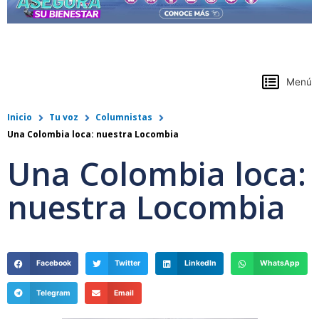
https://www.colpensiones.gov.co/
Menú
Inicio
Tu voz
Columnistas
Una Colombia loca: nuestra Locombia
Una Colombia loca:
nuestra Locombia
Facebook
Twitter
LinkedIn
WhatsApp
Telegram
Email