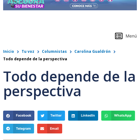
https://www.colpensiones.gov.co/
Menú
Inicio
Tu voz
Columnistas
Carolina Gualdrón
Todo depende de la perspectiva
Todo depende de la
perspectiva
Facebook
Twitter
LinkedIn
WhatsApp
Telegram
Email