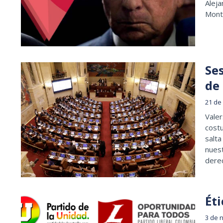
Aleja
Monte
Ses
de
21 de
Valer
costu
salta
nuest
dere
Éti
3 de 