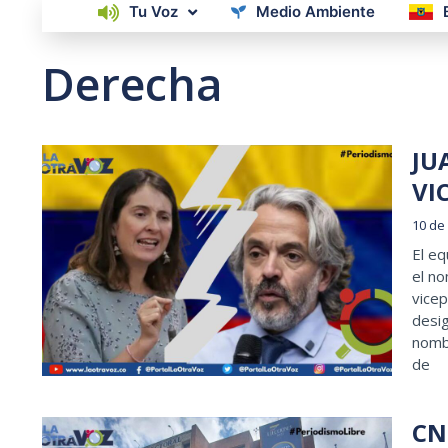
Tu Voz
Medio Ambiente
Derecha
JU
VI
10 de
El eq
el no
vicep
desig
nomb
de
CNE