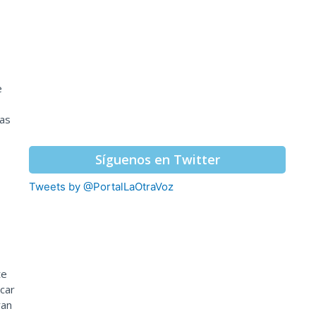
e
ias
Síguenos en Twitter
Tweets by @PortalLaOtraVoz
te
scar
ran