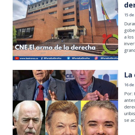
de
15 de
Duran
gobe
a los
inver
grand
La
16 de
Por: 
antes
dere
uribi
se a