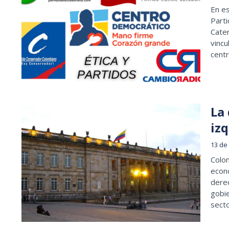
En es
Parti
Cater
vincu
centr
La 
iz
13 de
Colom
econó
derec
gobie
secto