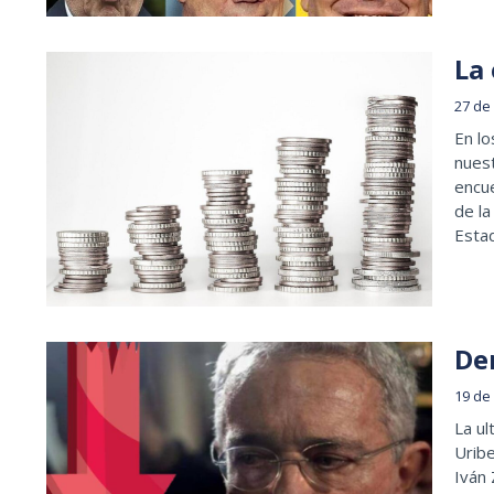
La
27 de
En lo
nuest
encue
de la
Estad
De
19 de
La ul
Uribe
Iván 