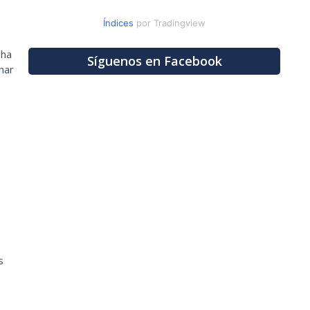
Índices
por Tradingview
 ha
Síguenos en Facebook
nar
s