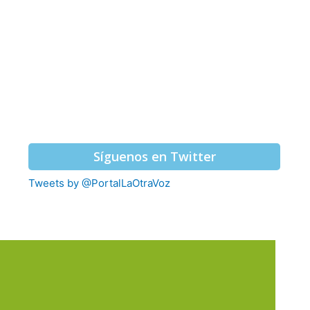
Síguenos en Twitter
Tweets by @PortalLaOtraVoz