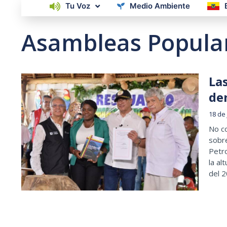
Tu Voz
Medio Ambiente
Asambleas Popula
La
de
18 de
No co
sobre
Petro
la al
del 2