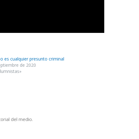
no es cualquier presunto criminal
eptiembre de 2020
lumnistas»
orial del medio.