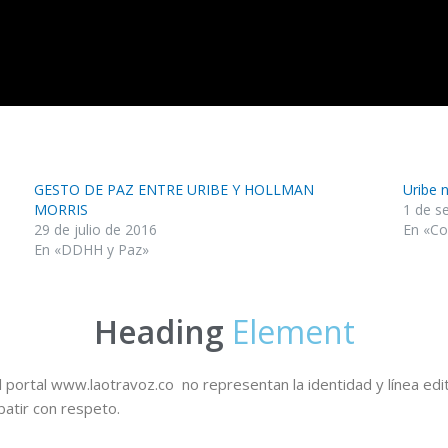
GESTO DE PAZ ENTRE URIBE Y HOLLMAN
Uribe 
MORRIS
1 de s
29 de julio de 2016
En «Co
En «DDHH y Paz»
Heading
Element
 portal www.laotravoz.co no representan la identidad y línea edit
batir con respeto.