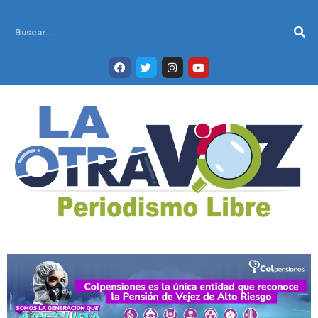
Ir
al
Se
contenido
F
T
I
Y
a
w
n
o
c
i
s
u
e
t
t
t
b
t
a
u
o
e
g
b
o
r
r
e
k
a
m