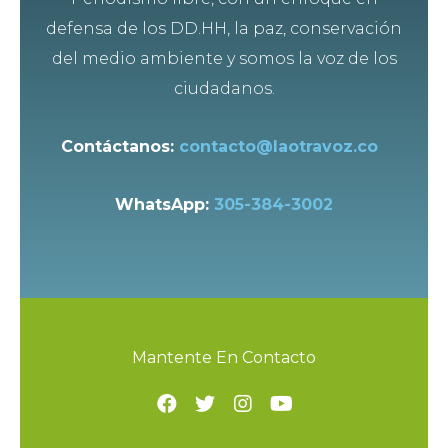
defensa de los DD.HH, la paz, conservación
del medio ambiente y somos la voz de los
ciudadanos.
Contáctanos:
contacto@laotravoz.co
WhatsApp:
305-384-3002
Mantente En Contacto
F
T
I
Y
a
w
n
o
c
i
s
u