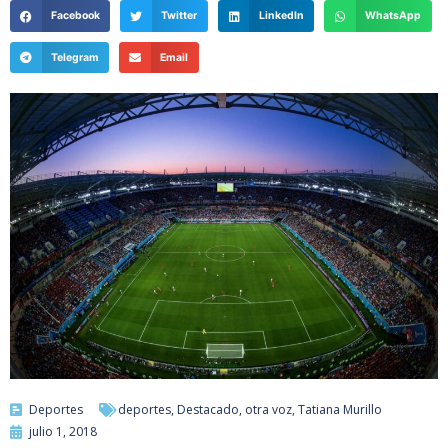
Facebook
Twitter
LinkedIn
WhatsApp
Telegram
Email
Deportes
deportes
,
Destacado
,
otra voz
,
Tatiana Murillo
julio 1, 2018