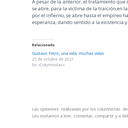
A pesar de la anterior, e
l tratamiento que 
se abre
,
para la víctima de la traición
,
en l
por el infierno
,
se abre hasta el empíreo
ha
esperanza, dando
sentido
a
la e
x
istencia
y
Relacionado
Gustavo Petro, una vida, muchas vidas
25 de octubre de 2021
En «Columnistas»
Las opiniones realizadas por los columnistas del
Les invitamos a leer, comentar, compartir y a de