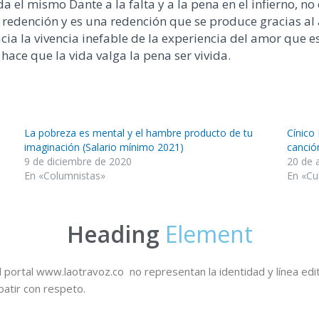
da el mismo Dante a la falta y a la pena
en
el
infierno
, no
a redención y es una redención que se produce gracias a
cia
la vivencia inefable de la expe
riencia del amor que es
hace que la vida valga la pena
ser vivida
.
La pobreza es mental y el hambre producto de tu
Cínico 
imaginación (Salario mínimo 2021)
canció
9 de diciembre de 2020
20 de 
En «Columnistas»
En «Cu
Heading
Element
 portal www.laotravoz.co no representan la identidad y línea edit
batir con respeto.