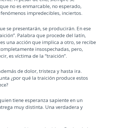
que no es
enmarcable
,
no esperado,
 fenómenos
impredecible
s
,
inciertos
.
ue se presentará
n
, se producir
á
n
. En ese
aición”. Palabra que procede del latín,
es una acción
que
implica a otro,
se recibe
completamente
insospechadas
, pero
,
ecir, es víctima de
la
“
traición
”
.
 además de dolor
, tristeza
y hasta ira
.
unta ¿por qué
la traición produce esto
s
ece
?
quien tiene esperanza
sapiente
en un
trega muy distinta.
Una verdadera y