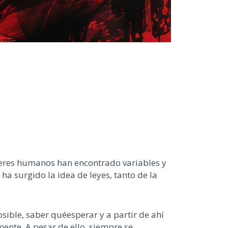
 seres humanos
han
encontrado variables y
 ha surgido la idea de leyes, tanto de la
osible,
saber qué
esperar y a partir de ahí
amente
. A pesar de ello
,
siempre se