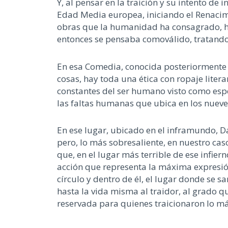
Y
, al pensar en la traición y su inten
to de i
Edad Media europea,
iniciando e
l R
enacimi
obras que la
humanidad
ha consagrado,
h
entonces se pensaba como
válido,
tratand
En
esa C
ome
dia,
conocida posteriormente 
cosa
s
,
hay toda una ética con ropaje litera
con
s
tantes del ser humano visto como esp
las faltas humanas que ubica en
los nueve
En ese lugar, ubicado en el inframundo,
D
pero, lo
más sobresaliente
, en nuestro cas
que
,
en el lugar má
s
terrible de ese infiern
acción
que represe
nta
la máxima expresió
círculo y dentro de él
,
el lugar donde se
sa
hasta la vida misma al traidor, al grado q
reservada para quienes traicionaron
lo má