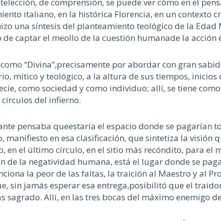
ntelección
, de comprensión,
se puede ver cómo en el pen
ento italiano, en la histórica Florencia,
en un contexto cr
izo una síntesis d
el planteamiento teológico de la Edad
o
de
captar el meollo de la cuestión
humana
de la acción 
como “Divina”,
precisamente por abordar con gran sabi
rio
, mítico
y teológico
,
a la altura de sus tiempos
, inicios
ecie, como sociedad y como individuo
;
al
lí
,
se tiene como
 círculos
d
el infierno.
ante
pensaba que
estaría el espacio
d
onde se pagarían t
o,
manifiesto
en esa clasificación
,
que sintetiza la
visión 
o
,
en el último círculo
,
en el
sitio
más recóndito,
para el
m
n de la negatividad humana
,
está el lugar donde se pagar
nciona
la peor de las faltas, la traición al Maestro y al Pr
ue, sin
jamás
esperar esa entrega
,
posibilitó que el traido
s sagrado. Allí, en las
tres
bocas del máximo enemigo de l