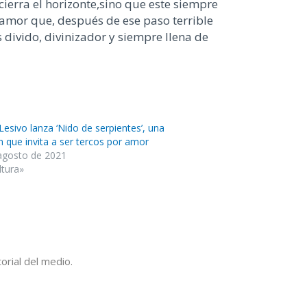
 cierra el
horizonte,
sino que este siempre
l amor que
,
después de ese paso terrible
 divido,
divinizador
y
siempre llena de
Lesivo lanza ‘Nido de serpientes’, una
n que invita a ser tercos por amor
agosto de 2021
ltura»
orial del medio.