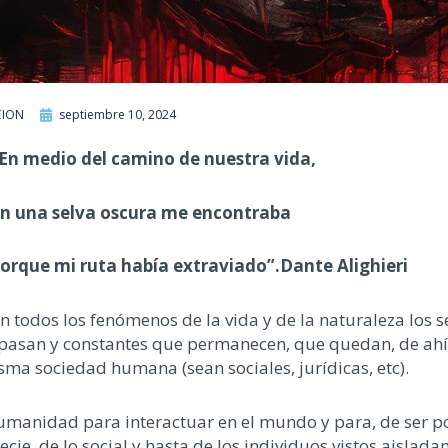
CION
septiembre 10, 2024
En medio del camino de nuestra vida
,
n una selva oscura me encontraba
orque mi ruta había extraviado
”
.
Dante Alighieri
n todos los fenómenos de la vida y de la naturaleza los
 pasan
y constantes que permanecen,
que quedan,
de ahí
misma sociedad humana
(sean sociales,
jurídicas
,
etc
)
.
 humanidad para interactuar en el mundo y para, de ser p
ecie,
de lo
social y hasta
de los
ind
ividuos vistos aislad