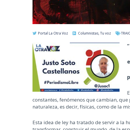
Portal La Otra Voz
Columnistas
,
Tu voz
TRAI
“
e
p
E
constantes, fenómenos que cambian
, que
naturaleza,
es decir,
físicas, como de la 
E
sta
idea
de ley
ha tratado de servir a la
transformar, construir el mundo, de la esp