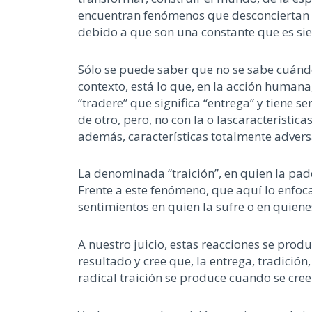
encuentran fenómenos que desconciertan
debido a que
son una constante que es s
Sólo se puede saber que no se sabe cuánd
contexto
,
está lo
que,
en la acción humana
“
tradere
” que significa
“
entrega
”
y tiene se
de otro
,
pero
,
no con la
o las
característica
además, características totalmente adver
La denominada
“
traición
”
, en quien la pad
Frente a este fenómeno,
que aquí lo enfoc
sentimientos
en quien la sufre o en quiene
A nuestro juicio
,
estas reacciones se
produ
resultado y cree
que
,
la entrega
, tradición
,
radical traición se produce cuando se cree 