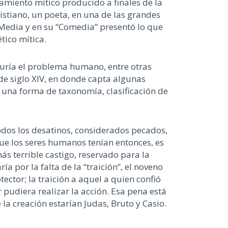
samiento mítico producido
a finales
de la
istiano,
un poeta
,
en una de las gra
ndes
 M
edia y en su
“
Comedia
” presentó
lo que
ético mítica
.
duría el problema humano,
entre otras
 de siglo XIV,
en donde capta algunas
un
a forma
de taxonomía
, clasificación
de
odos lo
s
desatinos
, considerados pecados,
que los seres humanos tenían
entonces,
es
ás terrible castigo
,
reservado
para la
ía por la falta de la
“
traición
”
, el noveno
otector
; la traición a
aquel
a quien confió
r pudiera realizar la acción
.
Esa pena está
a creación estarían Judas, Bruto y Casio.