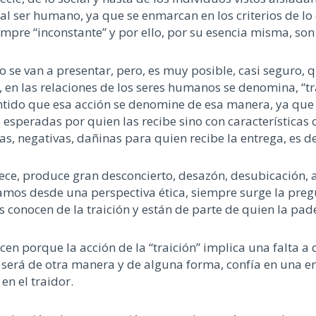
 al ser humano
,
ya que se en
marcan en los
criterios de lo
iempre
“
inconstante
”
y por ello
,
por su esencia misma
,
son
o se va
n
a
presentar,
pe
ro, es muy posible
, casi seguro,
q
, en las relaciones de los seres humanos
se denomina
,
“tr
ntido que esa acción se deno
mine de esa manera, ya que 
s
esperadas
por quien las recibe
sino con características
sas
,
negativas, dañinas para quien recibe
la entrega
,
es d
ece,
produce gran desconcierto, desazón, desubicación,
amos desde una perspectiva ética
,
siempre surge la preg
s conocen de la traición
y están de parte de quien la pad
ce
n
porque la acción de la
“
traición
”
implica una falta a 
será de otra manera y de alguna forma
,
confía en una en
en el traidor.