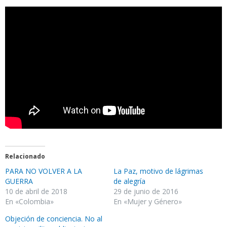
Relacionado
PARA NO VOLVER A LA
La Paz, motivo de lágrimas
GUERRA
de alegría
10 de abril de 2018
29 de junio de 2016
En «Colombia»
En «Mujer y Género»
Objeción de conciencia. No al