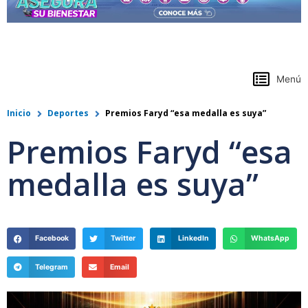
https://www.colpensiones.gov.co/
Menú
Inicio
Deportes
Premios Faryd “esa medalla es suya”
Premios Faryd “esa
medalla es suya”
Facebook
Twitter
LinkedIn
WhatsApp
Telegram
Email