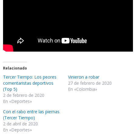
Relacionado
Tercer Tiempo: Los peores
Vinieron a robar
comentaristas deportivos
27 de febrero de 2020
(Top 5)
En «Colombia»
2 de febrero de 2020
En «Deportes»
Con el rabo entre las piernas
(Tercer Tiempo)
2 de abril de 2020
En «Deportes»