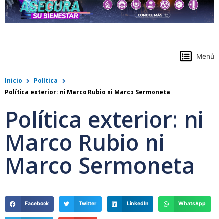
https://www.colpensiones.gov.co/
Menú
Inicio
Política
Política exterior: ni Marco Rubio ni Marco Sermoneta
Política exterior: ni
Marco Rubio ni
Marco Sermoneta
Facebook
Twitter
LinkedIn
WhatsApp