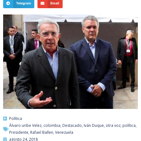
Telegram
Email
Política
Álvaro uribe Velez
,
colombia
,
Destacado
,
Iván Duque
,
otra voz
,
política
,
Presidente
,
Rafael Ballen
,
Venezuela
agosto 24, 2018