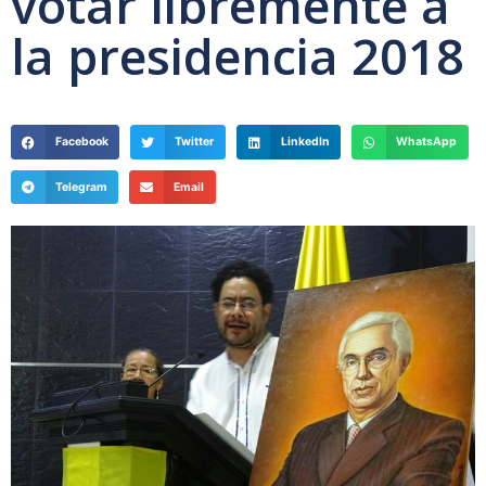
votar libremente a
la presidencia 2018
Facebook
Twitter
LinkedIn
WhatsApp
Telegram
Email