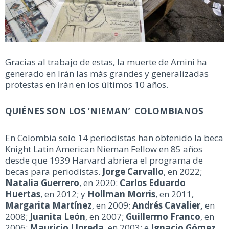
Gracias al trabajo de estas, la muerte de Amini ha
generado en Irán las más grandes y generalizadas
protestas en Irán en los últimos 10 años.
QUIÉNES SON LOS ‘NIEMAN’ COLOMBIANOS
En Colombia solo 14 periodistas han obtenido la beca
Knight Latin American Nieman Fellow en 85 años
desde que 1939 Harvard abriera el programa de
becas para periodistas.
Jorge Carvallo
, en 2022;
Natalia Guerrero
, en 2020:
Carlos Eduardo
Huertas
, en 2012; y
Hollman Morris
, en 2011,
Margarita Martínez
, en 2009;
Andrés Cavalier,
en
2008;
Juanita León
, en 2007;
Guillermo Franco
, en
2006;
Mauricio Lloreda
, en 2003; e
Ignacio Gómez
,