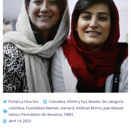
Portal La Otra Voz
Colombia
,
DDHH y Paz
,
Mundo
,
Sin categoría
colombia
,
Foundation Nieman
,
Harvard
,
Hollman Morris
,
Juan Manuel
Santos
,
Periodismo de denuncia
,
TIMES
abril 14, 2023