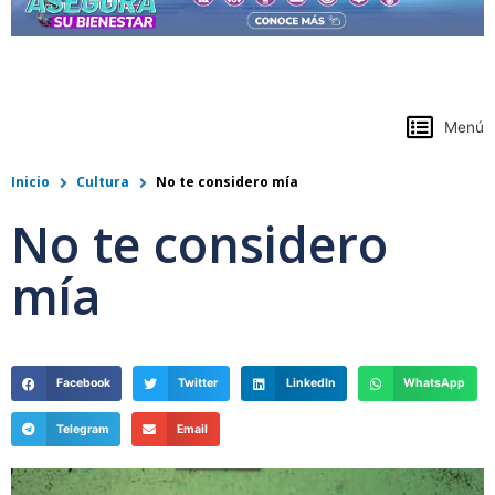
https://www.colpensiones.gov.co/
Menú
Inicio
Cultura
No te considero mía
No te considero
mía
Facebook
Twitter
LinkedIn
WhatsApp
Telegram
Email