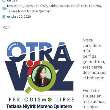
Cultura
Destacado
,
Jueves de Poesía
,
Pablo Bastidas
,
Poesía en La Otra Voz
,
Tatiana Niyirit Moreno Quintero
octubre 22, 2020
Por:
No te
considero
mía
pérfida
golondrina,
eres carne
deseada por
el bohemio.
Evoco tu
silueta en
mis sueños,
tus ojos