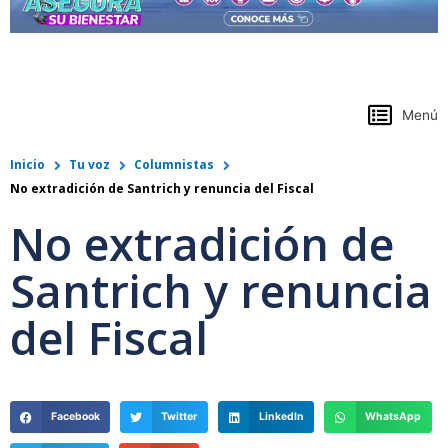
https://www.colpensiones.gov.co/
Menú
Inicio
Tu voz
Columnistas
No extradición de Santrich y renuncia del Fiscal
No extradición de
Santrich y renuncia
del Fiscal
Facebook
Twitter
LinkedIn
WhatsApp