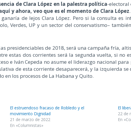
sencia de Clara López en la palestra política
-electoral
 aquí y ahora, veo que es el momento de Clara López
 ganaría de lejos Clara López. Pero si la consulta es in
 Polo, Verdes, UP y un sector del conservatismo– también
n las presidenciables de 2018, será una campaña fría, al
tre estas dos corrientes será la segunda vuelta, si no
eso e Iván Cepeda no asume el liderazgo nacional para pl
slativa de esta corriente desaparecerá, y la izquierda s
do en los procesos de La Habana y Quito.
El estruendoso fracaso de Robledo y el
El lib
movimiento Dignidad
22 de 
21 de marzo de 2022
En «Co
En «Columnistas»