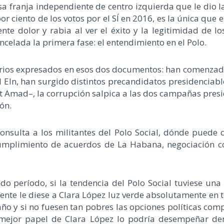
franja independiente de centro izquierda que le dio la 
 por ciento de los votos por el SÍ en 2016, es la única qu
ente dolor y rabia al ver el éxito y la legitimidad de
ncelada la primera fase: el entendimiento en el Polo.
erios expresados en esos dos documentos: han comenzad
el Eln, han surgido distintos precandidatos presidencia
t Amad–, la corrupción salpica a las dos campañas presi
ón.
consulta a los militantes del Polo Social, dónde puede 
umplimiento de acuerdos de La Habana, negociación con 
do período, si la tendencia del Polo Social tuviese u
sidente le diese a Clara López luz verde absolutamente en t
o y si no fuesen tan pobres las opciones políticas comp
l mejor papel de Clara López lo podría desempeñar de