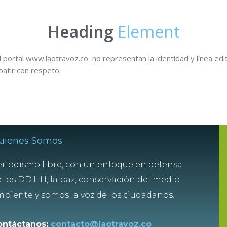
Heading
Element
 portal www.laotravoz.co no representan la identidad y línea edit
batir con respeto.
uienes Somos
riodismo libre, con un enfoque en defensa
 los DD.HH, la paz, conservación del medio
biente y somos la voz de los ciudadanos.
ontáctanos:
contacto@laotravoz.co