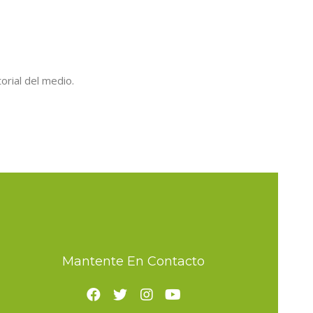
orial del medio.
Mantente En Contacto
F
T
I
Y
a
w
n
o