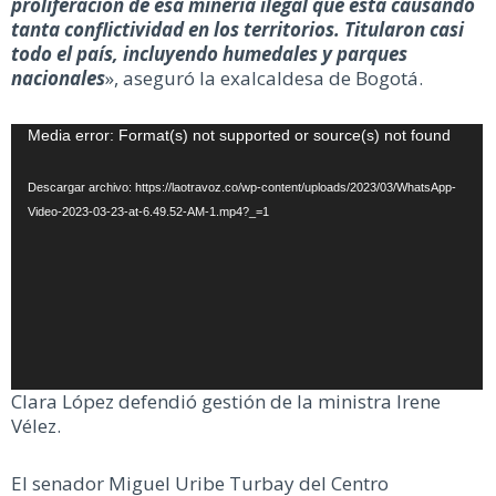
proliferación de esa minería ilegal que está causando
tanta conflictividad en los territorios. Titularon casi
todo el país, incluyendo humedales y parques
nacionales
», aseguró la exalcaldesa de Bogotá.
Reproductor
Media error: Format(s) not supported or source(s) not found
de
vídeo
Descargar archivo: https://laotravoz.co/wp-content/uploads/2023/03/WhatsApp-
Video-2023-03-23-at-6.49.52-AM-1.mp4?_=1
Clara López defendió gestión de la ministra Irene
Vélez.
El senador Miguel Uribe Turbay del Centro