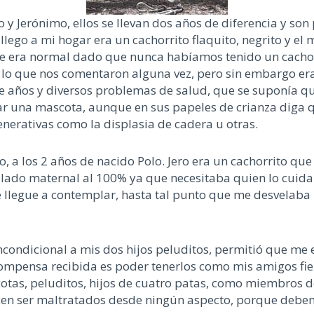
y Jerónimo, ellos se llevan dos años de diferencia y son 
 llego a mi hogar era un cachorrito flaquito, negrito y 
era normal dado que nunca habíamos tenido un cachorro
lo que nos comentaron alguna vez, pero sin embargo era m
e años y diversos problemas de salud, que se suponía que
 una mascota, aunque en sus papeles de crianza diga qu
erativas como la displasia de cadera u otras.
, a los 2 años de nacido Polo. Jero era un cachorrito que 
ado maternal al 100% ya que necesitaba quien lo cuidara,
llegue a contemplar, hasta tal punto que me desvelaba 
ncondicional a mis dos hijos peluditos, permitió que me
compensa recibida es poder tenerlos como mis amigos fiel
cotas, peluditos, hijos de cuatro patas, como miembros d
ecen ser maltratados desde ningún aspecto, porque debem