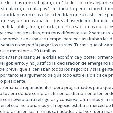
de los días que trabajara, tomé la decisión de alejarme
simulacro, el cual apoyé sin dudarlo, pero la incertidum
si abriríamos en esos días o tendrían que abastecerse pa
, que seguiríamos abastecidos y abasteciendo durante lo
tendida, obligatoria, estricta, etc. Y no sabíamos que p
a cosa son tres días, otra muy diferente son 2 semanas.
sobrevivir en casa ese tiempo, pero nos asaltaban las dud
a ventas no se podía pagar los turnos. Turnos que obviam
a ese momento a 20 familias.
o evitar pensar que la crisis económica y posteriormente 
l gobierno, y no justifico la declaración de emergencia
de prever que si cerraban todos los negocios y si la gent
, por tanto el argumento de que todo esto era difícil de 
to presidente.
una semana a regañadientes, pero programados para que a
 no tuviera donde comprar alimentos diariamente teniend
n con nevera para refrigerar y conservar alimentos y la
o en el cual no abríamos y el negocio estaba a merced de
 comprarían en las mismas cantidades y tal vez fuera más