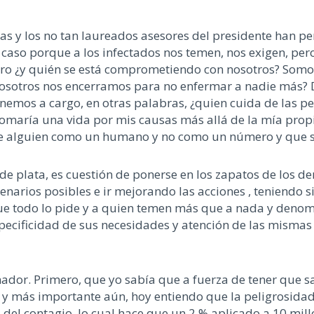
as y los no tan laureados asesores del presidente han pe
 caso porque a los infectados nos temen, nos exigen, per
o ¿y quién se está comprometiendo con nosotros? Somos 
osotros nos encerramos para no enfermar a nadie más? D
enemos a cargo, en otras palabras, ¿quien cuida de las 
omaría una vida por mis causas más allá de la mía propi
e alguien como un humano y no como un número y que se 
 de plata, es cuestión de ponerse en los zapatos de los 
enarios posibles e ir mejorando las acciones , teniendo 
que todo lo pide y a quien temen más que a nada y denom
pecificidad de sus necesidades y atención de las mismas 
ador. Primero, que yo sabía que a fuerza de tener que s
 y más importante aún, hoy entiendo que la peligrosidad 
ad del contagio, lo cual hace que un 2 % aplicado a 10 m