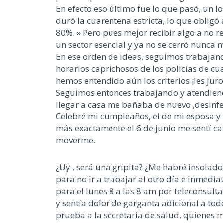
En efecto eso último fue lo que pasó, un 
duró la cuarentena estricta, lo que obligó
80%. » Pero pues mejor recibir algo a no r
un sector esencial y ya no se cerró nunca 
En ese orden de ideas, seguimos trabaja
horarios caprichosos de los policías de c
hemos entendido aún los criterios ¡les ju
Seguimos entonces trabajando y atendiendo
llegar a casa me bañaba de nuevo ,desinfe
Celebré mi cumpleaños, el de mi esposa y 
más exactamente el 6 de junio me sentí cali
moverme.
¿Uy , será una gripita? ¿Me habré insolado
para no ir a trabajar al otro día e inmedi
para el lunes 8 a las 8 am por teleconsult
y sentía dolor de garganta adicional a todo
prueba a la secretaria de salud, quienes 