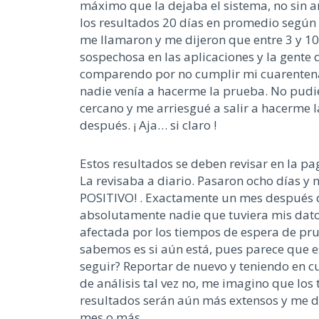
máximo que la dejaba el sistema, no sin 
los resultados 20 días en promedio según
me llamaron y me dijeron que entre 3 y 10
sospechosa en las aplicaciones y la gente 
comparendo por no cumplir mi cuarentena
nadie venía a hacerme la prueba. No pudi
cercano y me arriesgué a salir a hacerme l
después. ¡ Aja… si claro !
Estos resultados se deben revisar en la pa
La revisaba a diario. Pasaron ocho días y n
POSITIVO! . Exactamente un mes después d
absolutamente nadie que tuviera mis datos
afectada por los tiempos de espera de prue
sabemos es si aún está, pues parece que est
seguir? Reportar de nuevo y teniendo en
de análisis tal vez no, me imagino que lo
resultados serán aún más extensos y me d
mes o más.