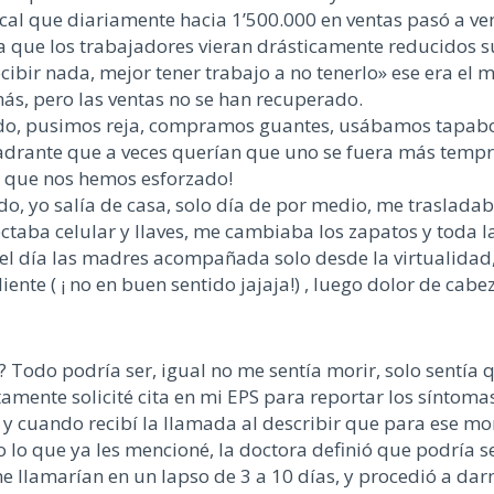
local que diariamente hacia 1’500.000 en ventas pasó a v
 a que los trabajadores vieran drásticamente reducidos s
ecibir nada, mejor tener trabajo a no tenerlo» ese era e
más, pero las ventas no se han recuperado.
ndo, pusimos reja, compramos guantes, usábamos tapaboc
uadrante que a veces querían que uno se fuera más tempr
ro que nos hemos esforzado!
, yo salía de casa, solo día de por medio, me trasladaba
ctaba celular y llaves, me cambiaba los zapatos y toda l
el día las madres acompañada solo desde la virtualidad, 
ente ( ¡ no en buen sentido jajaja!) , luego dolor de cabez
? Todo podría ser, igual no me sentía morir, solo sentía
atamente solicité cita en mi EPS para reportar los síntoma
a y cuando recibí la llamada al describir que para ese m
 lo que ya les mencioné, la doctora definió que podría se
me llamarían en un lapso de 3 a 10 días, y procedió a da