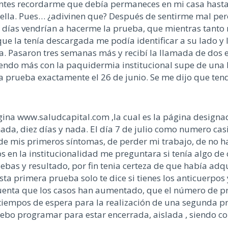
antes recordarme que debía permaneces en mi casa hasta
 ella. Pues… ¿adivinen que? Después de sentirme mal pe
 días vendrían a hacerme la prueba, que mientras tanto 
que la tenía descargada me podía identificar a su lado y
. Pasaron tres semanas más y recibí la llamada de dos 
endo más con la paquidermia institucional supe de una
a prueba exactamente el 26 de junio. Se me dijo que tend
gina www.saludcapital.com ,la cual es la página designada
ada, diez días y nada. El día 7 de julio como numero casi 
e mis primeros síntomas, de perder mi trabajo, de no 
 en la institucionalidad me preguntara si tenía algo de 
bas y resultado, por fin tenia certeza de que había adqu
a primera prueba solo te dice si tienes los anticuerpos y
 cuenta que los casos han aumentado, que el número de 
s tiempos de espera para la realización de una segunda p
ebo programar para estar encerrada, aislada , siendo co