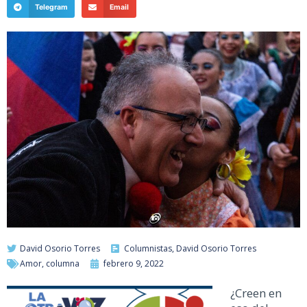
Telegram
Email
David Osorio Torres
Columnistas
,
David Osorio Torres
Amor
,
columna
febrero 9, 2022
¿Creen en