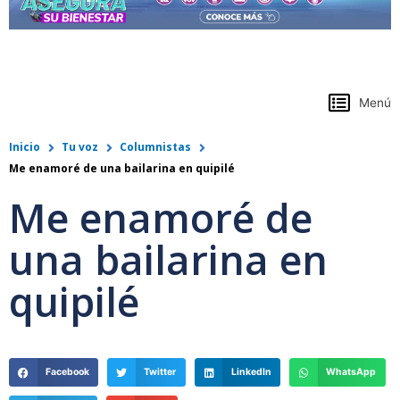
https://www.colpensiones.gov.co/
Menú
Inicio
Tu voz
Columnistas
Me enamoré de una bailarina en quipilé
Me enamoré de
una bailarina en
quipilé
Facebook
Twitter
LinkedIn
WhatsApp