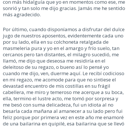
con más hidalguía que yo en momentos como ese, me
sonrió y tan solo me dijo gracias. Jamás me he sentido
más agradecido.
Por último, cuando disponíamos a disfrutar del dulce
jugo de nuestros aposentos, evidentemente cada uno
por su lado, ella en su colchoneta retalgada de
masmeleria pura y yo en el amargo y frío suelo, tan
cercanos pero tan distantes, el milagro sucedió, me
llamó, me dijo que deseosa me residiría en el
deleitoso de su regazo, o bueno así lo pensé yo
cuando me dijo, ven, duerme aquí. Le recibí codicioso
en mi regazo, me acomode para que no sintiese el
devastad encuentro de mis costillas en su frágil
cabellera, me miro y temeroso me acerque a su boca,
ella, termino el lustre acto, me tomó por sorpresa y
me besó con suma delicadeza, fui un idiota al no
besarla cada mañana al amanecer a su lado pero fui
feliz porque por primera vez en este año me enamoré
de una bailarina en quipilé, esa bailarina que se llevó