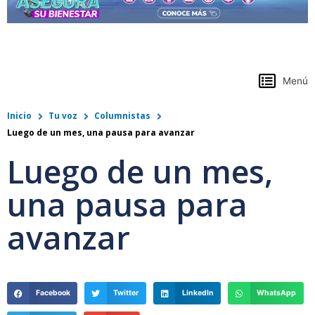
https://www.colpensiones.gov.co/
Menú
Inicio
Tu voz
Columnistas
Luego de un mes, una pausa para avanzar
Luego de un mes,
una pausa para
avanzar
Facebook
Twitter
LinkedIn
WhatsApp