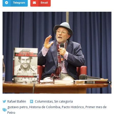
Telegram
Email
Rafael Ballén
Columnistas
,
Sin categoría
gustavo petro
,
Historia de Colombia
,
Pacto Histórico
,
Primer mes de
Petro