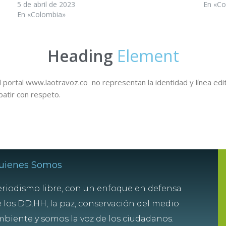
5 de abril de 2023
En «Co
En «Colombia»
Heading
Element
 portal www.laotravoz.co no representan la identidad y línea edit
batir con respeto.
uienes Somos
riodismo libre, con un enfoque en defensa
 los DD.HH, la paz, conservación del medio
biente y somos la voz de los ciudadanos.