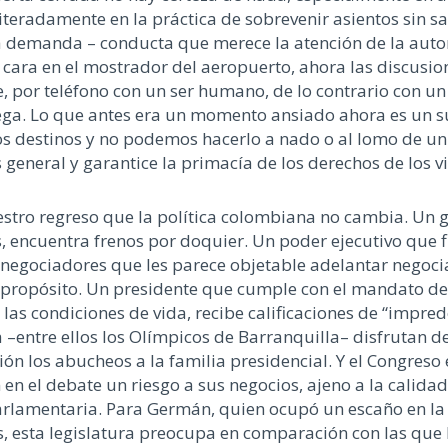
teradamente en la práctica de sobrevenir asientos sin s
la demanda – conducta que merece la atención de la auto
a cara en el mostrador del aeropuerto, ahora las discusi
e, por teléfono con un ser humano, de lo contrario con u
ga. Lo que antes era un momento ansiado ahora es un sup
os destinos y no podemos hacerlo a nado o al lomo de un 
 general y garantice la primacía de los derechos de los vi
tro regreso que la política colombiana no cambia. Un g
 encuentra frenos por doquier. Un poder ejecutivo que fi
x-negociadores que les parece objetable adelantar negocia
propósito. Un presidente que cumple con el mandato de su
as condiciones de vida, recibe calificaciones de “impred
a –entre ellos los Olímpicos de Barranquilla– disfrutan d
ón los abucheos a la familia presidencial. Y el Congreso e
en el debate un riesgo a sus negocios, ajeno a la calidad 
arlamentaria. Para Germán, quien ocupó un escaño en la
os, esta legislatura preocupa en comparación con las que