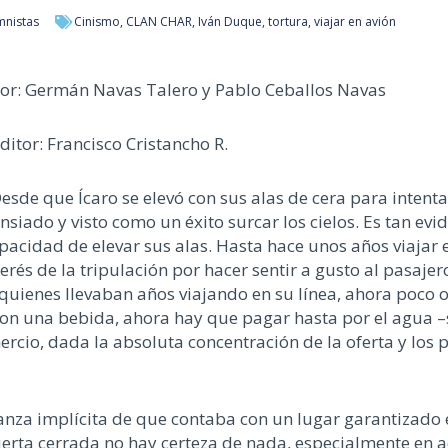
mnistas
Cinismo
,
CLAN CHAR
,
Iván Duque
,
tortura
,
viajar en avión
or: Germán Navas Talero y Pablo Ceballos Navas
ditor: Francisco Cristancho R.
esde que Ícaro se elevó con sus alas de cera para intenta
nsiado y visto como un éxito surcar los cielos. Es tan ev
capacidad de elevar sus alas. Hasta hace unos años viajar
erés de la tripulación por hacer sentir a gusto al pasaje
quienes llevaban años viajando en su línea, ahora poco o
 con una bebida, ahora hay que pagar hasta por el agua 
ercio, dada la absoluta concentración de la oferta y los
fianza implícita de que contaba con un lugar garantizado 
uerta cerrada no hay certeza de nada, especialmente en 