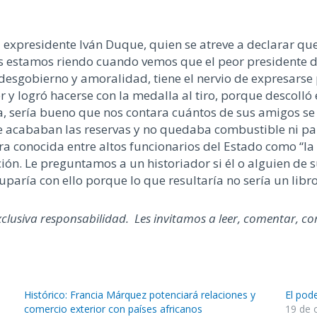
l expresidente Iván Duque, quien se atreve a declarar que
s estamos riendo cuando vemos que el peor presidente de 
 desgobierno y amoralidad, tiene el nervio de expresarse
 y logró hacerse con la medalla al tiro, porque descolló e
, sería bueno que nos contara cuántos de sus amigos se
e acababan las reservas y no quedaba combustible ni p
ra conocida entre altos funcionarios del Estado como “l
ción. Le preguntamos a un historiador si él o alguien de s
paría con ello porque lo que resultaría no sería un libr
xclusiva responsabilidad. Les invitamos a leer, comentar, co
Histórico: Francia Márquez potenciará relaciones y
El pod
comercio exterior con países africanos
19 de 