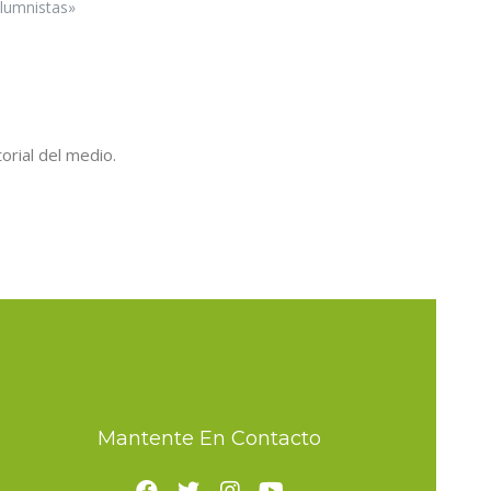
lumnistas»
orial del medio.
Mantente En Contacto
F
T
I
Y