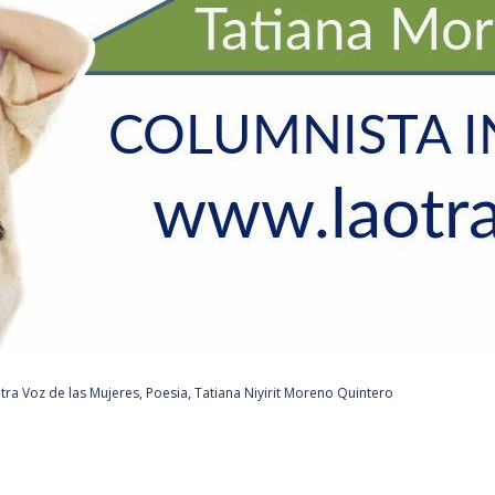
tra Voz de las Mujeres
,
Poesia
,
Tatiana Niyirit Moreno Quintero