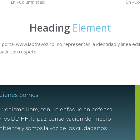
En «Columnistas»
En «Co
Heading
Element
 portal www.laotravoz.co no representan la identidad y línea edit
batir con respeto.
uienes Somos
riodismo libre, con un enfoque en defensa
 los DD.HH, la paz, conservación del medio
biente y somos la voz de los ciudadanos.