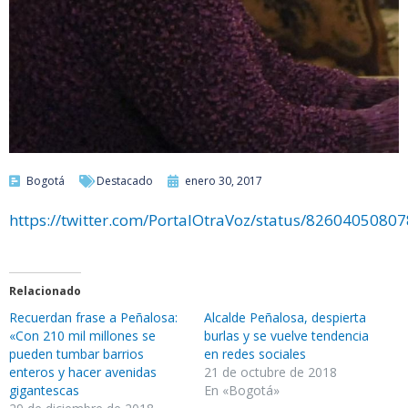
Bogotá
Destacado
enero 30, 2017
https://twitter.com/PortalOtraVoz/status/8260405080
Relacionado
Recuerdan frase a Peñalosa:
Alcalde Peñalosa, despierta
«Con 210 mil millones se
burlas y se vuelve tendencia
pueden tumbar barrios
en redes sociales
enteros y hacer avenidas
21 de octubre de 2018
gigantescas
En «Bogotá»