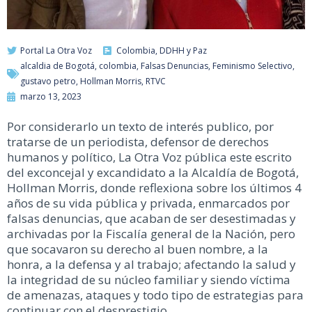
Portal La Otra Voz
Colombia
,
DDHH y Paz
alcaldia de Bogotá
,
colombia
,
Falsas Denuncias
,
Feminismo Selectivo
,
gustavo petro
,
Hollman Morris
,
RTVC
marzo 13, 2023
Por considerarlo un texto de interés publico, por
tratarse de un periodista, defensor de derechos
humanos y político, La Otra Voz pública este escrito
del exconcejal y excandidato a la Alcaldía de Bogotá,
Hollman Morris, donde reflexiona sobre los últimos 4
años de su vida pública y privada, enmarcados por
falsas denuncias, que acaban de ser desestimadas y
archivadas por la Fiscalía general de la Nación, pero
que socavaron su derecho al buen nombre, a la
honra, a la defensa y al trabajo; afectando la salud y
la integridad de su núcleo familiar y siendo víctima
de amenazas, ataques y todo tipo de estrategias para
continuar con el desprestigio.