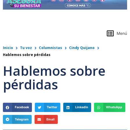
https://www.colpensiones.gov.co/
Menú
Inicio
Tu voz
Columnistas
Cindy Quijano
Hablemos sobre pérdidas
Hablemos sobre
pérdidas
Facebook
Twitter
LinkedIn
WhatsApp
Telegram
Email