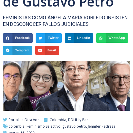
de Gustavo Petro
FEMINISTAS COMO ÁNGELA MARÍA ROBLEDO INSISTEN
EN DESCONOCER FALLOS JUDICIALES
Facebook
Twitter
LinkedIn
WhatsApp
Telegram
Email
Portal La Otra Voz
Colombia
,
DDHH y Paz
colombia
,
Feminismo Selectivo
,
gustavo petro
,
Jennifer Pedraza
marzo 15, 2023