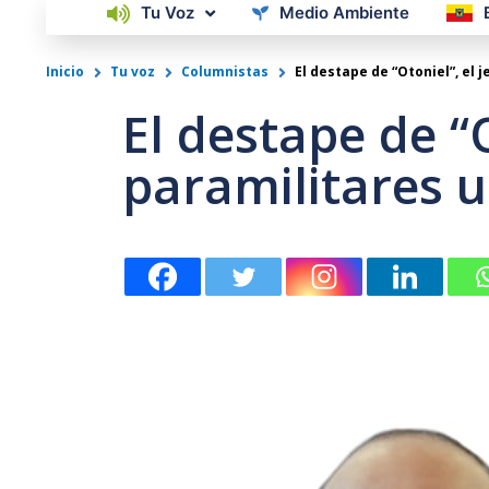
Tu Voz
Medio Ambiente
Inicio
Tu voz
Columnistas
El destape de “Otoniel”, el 
El destape de “O
paramilitares 