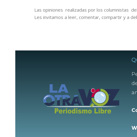
Las opiniones realizadas por los columnistas del
Les invitamos a leer, comentar, compartir y a de
Q
Pe
de
am
C
W