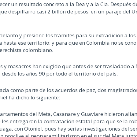
frecer un resultado concreto a la Dea y a la Cia. Después
que despilfarro casi 2 billón de pesos, en un paraje del 
lanto y presiono los trámites para su extradición a los
ca hasta ese territorio; y para que en Colombia no se cono
derechista colombiano.
os y masacres han exigido que antes de ser trasladado a 
desde los años 90 por todo el territorio del país.
 creada como parte de los acuerdos de paz, dos magistrad
el ha dicho lo siguiente:
artamentos del Meta, Casanare y Guaviare hicieron alian
 les entregaron la contratación estatal para que se la ro
aga, con Otoniel, pues hay serias investigaciones del se
tan proclive al neoparamilitarismo en el sur del Meta ju