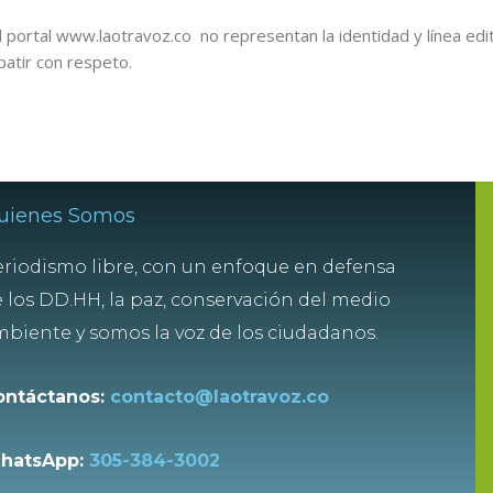
 portal www.laotravoz.co no representan la identidad y línea edit
batir con respeto.
uienes Somos
riodismo libre, con un enfoque en defensa
 los DD.HH, la paz, conservación del medio
biente y somos la voz de los ciudadanos.
ontáctanos:
contacto@laotravoz.co
hatsApp:
305-384-3002