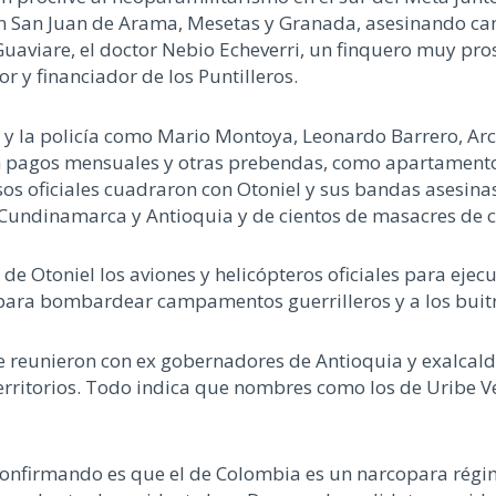
s en San Juan de Arama, Mesetas y Granada, asesinando c
Guaviare, el doctor Nebio Echeverri, un finquero muy p
r y financiador de los Puntilleros.
o y la policía como Mario Montoya, Leonardo Barrero, Arc
an pagos mensuales y otras prebendas, como apartamentos
s oficiales cuadraron con Otoniel y sus bandas asesinas,
, Cundinamarca y Antioquia y de cientos de masacres de 
 de Otoniel los aviones y helicópteros oficiales para ejec
 para bombardear campamentos guerrilleros y a los buit
 se reunieron con ex gobernadores de Antioquia y exalca
territorios. Todo indica que nombres como los de Uribe Vé
confirmando es que el de Colombia es un narcopara régi