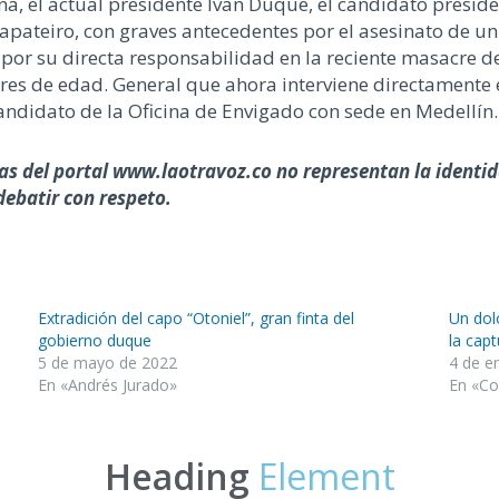
a, el actual presidente Ivan Duque, el candidato presiden
apateiro, con graves antecedentes por el asesinato de un 
; por su directa responsabilidad en la reciente masacre 
es de edad. General que ahora interviene directamente 
andidato de la Oficina de Envigado con sede en Medellín.
as del portal www.laotravoz.co no representan la identida
debatir con respeto.
Extradición del capo “Otoniel”, gran finta del
Un dol
gobierno duque
la cap
5 de mayo de 2022
4 de e
En «Andrés Jurado»
En «Co
Heading
Element