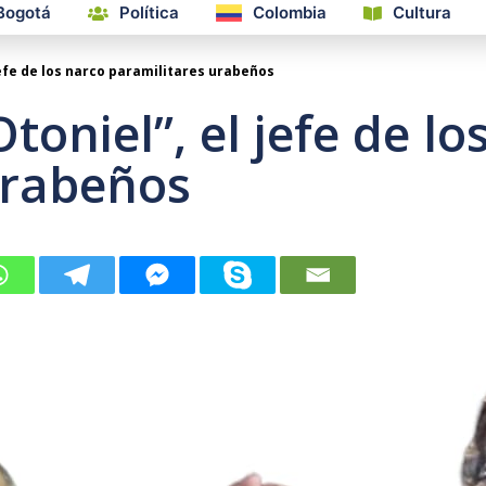
Bogotá
Política
Colombia
Cultura
jefe de los narco paramilitares urabeños
toniel”, el jefe de lo
urabeños