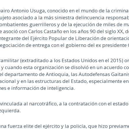
airo Antonio Usuga, conocido en el mundo de la criminal
ujeto asociado a la más siniestra delincuencia responsabl
ombatientes guerrilleros y de la ejecución de miles de m
e asoció con Carlos Castaño en los años 90 del siglo XX,
ntegrante del Ejército Popular de Liberación de orientac
egociación de entrega con el gobierno del ex presidente 
amilitar (extraditado a los Estados Unidos en el 2015) o
 y cuando esta organización se disolvió en un acuerdo co
 el departamento de Antioquia, las Autodefensas Gaita
acional y en las estructuras del Estado, especialmente en 
es e información de inteligencia.
nculada al narcotráfico, a la contratación con el estado 
izquierda.
a fuerza elite del ejército y la policía, que hizo previam