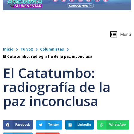
https://www.colpensiones.gov.co/
Menú
Inicio
Tu voz
Columnistas
El Catatumbo: radiografía de la paz inconclusa
El Catatumbo:
radiografía de la
paz inconclusa
Facebook
Twitter
LinkedIn
WhatsApp