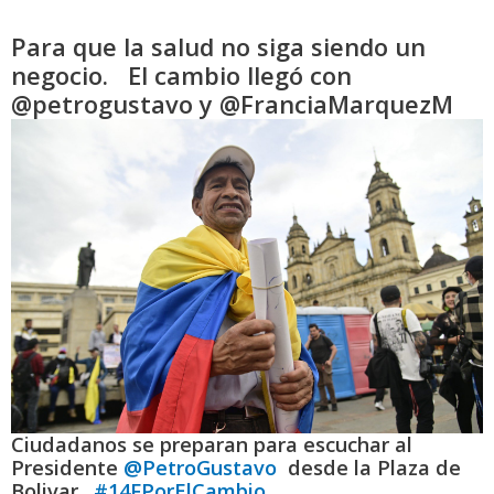
Para que la salud no siga siendo un
negocio. El cambio llegó con
@petrogustavo y @FranciaMarquezM
Ciudadanos se preparan para escuchar al
Presidente
@PetroGustavo
desde la Plaza de
Bolivar.
#14FPorElCambio