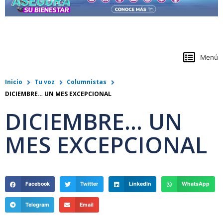
https://www.colpensiones.gov.co/
Menú
Inicio
Tu voz
Columnistas
DICIEMBRE… UN MES EXCEPCIONAL
DICIEMBRE… UN
MES EXCEPCIONAL
Facebook
Twitter
LinkedIn
WhatsApp
Telegram
Email