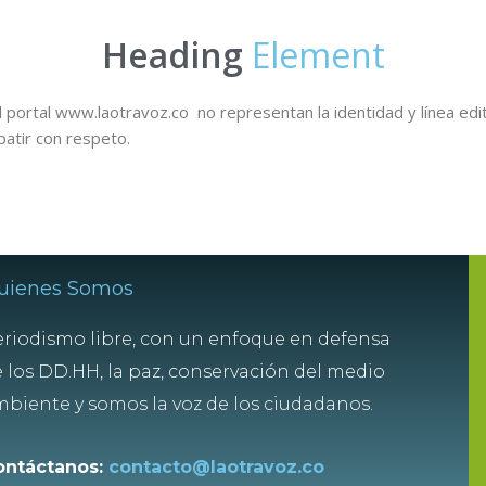
Heading
Element
 portal www.laotravoz.co no representan la identidad y línea edit
batir con respeto.
uienes Somos
riodismo libre, con un enfoque en defensa
 los DD.HH, la paz, conservación del medio
biente y somos la voz de los ciudadanos.
ontáctanos:
contacto@laotravoz.co