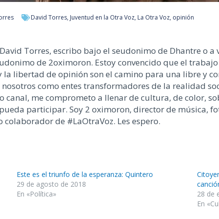
orres
David Torres
,
Juventud en la Otra Voz
,
La Otra Voz
,
opinión
David Torres, escribo bajo el seudonimo de Dhantre o a
seudonimo de 2oximoron. Estoy convencido que el trabajo 
y la libertad de opinión son el camino para una libre y
 nosotros como entes transformadores de la realidad so
llo canal, me comprometo a llenar de cultura, de color, 
 pueda participar. Soy 2 oximoron, director de música, f
vo colaborador de #LaOtraVoz. Les espero.
Este es el triunfo de la esperanza: Quintero
Citoye
29 de agosto de 2018
canció
En «Política»
28 de 
En «Cu