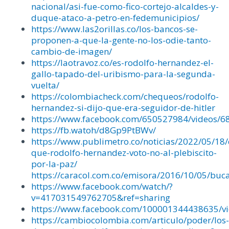
nacional/asi-fue-como-fico-cortejo-alcaldes-y-
duque-ataco-a-petro-en-fedemunicipios/
https://www.las2orillas.co/los-bancos-se-
proponen-a-que-la-gente-no-los-odie-tanto-
cambio-de-imagen/
https://laotravoz.co/es-rodolfo-hernandez-el-
gallo-tapado-del-uribismo-para-la-segunda-
vuelta/
https://colombiacheck.com/chequeos/rodolfo-
hernandez-si-dijo-que-era-seguidor-de-hitler
https://www.facebook.com/650527984/videos/
https://fb.watoh/d8Gp9PtBWv/
https://www.publimetro.co/noticias/2022/05/18
que-rodolfo-hernandez-voto-no-al-plebiscito-
por-la-paz/
https://caracol.com.co/emisora/2016/10/05/b
https://www.facebook.com/watch/?
v=417031549762705&ref=sharing
https://www.facebook.com/100001344438635/v
https://cambiocolombia.com/articulo/poder/los-