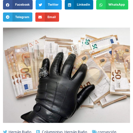
Facebook
Twitter
LinkedIn
WhatsApp
Telegram
Email
Hernán Riaño
Columnistas
,
Hernán Riaño
corrupción