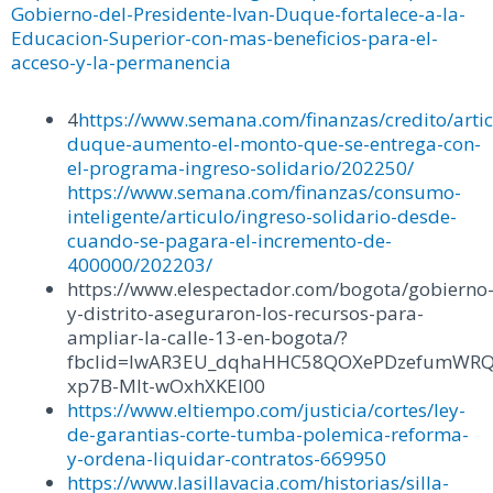
Gobierno-del-Presidente-Ivan-Duque-fortalece-a-la-
Educacion-Superior-con-mas-beneficios-para-el-
acceso-y-la-permanencia
4
https://www.semana.com/finanzas/credito/artic
duque-aumento-el-monto-que-se-entrega-con-
el-programa-ingreso-solidario/202250/
https://www.semana.com/finanzas/consumo-
inteligente/articulo/ingreso-solidario-desde-
cuando-se-pagara-el-incremento-de-
400000/202203/
https://www.elespectador.com/bogota/gobierno
y-distrito-aseguraron-los-recursos-para-
ampliar-la-calle-13-en-bogota/?
fbclid=IwAR3EU_dqhaHHC58QOXePDzefumWRQ
xp7B-Mlt-wOxhXKEI00
https://www.eltiempo.com/justicia/cortes/ley-
de-garantias-corte-tumba-polemica-reforma-
y-ordena-liquidar-contratos-669950
https://www.lasillavacia.com/historias/silla-