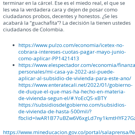
terminar en la cárcel. Ese es el miedo real, el que se
les vea la verdadera cara y dejen de posar como
ciudadanos probos, decentes y honestos. ¿Se les
acabará la “guachafita”? La decisión la tienen ustedes
ciudadanos de Colombia.
https://www.pulzo.com/economia/icetex-no-
cobrara-intereses-cuotas-pagar-mayo-junio-
como-aplicar-PP1421413
https://www.elespectador.com/economia/finanza
personales/mi-casa-ya-2022-asi-puede-
aplicar-al-subsidio-de-vivienda-para-este-ano/
https://www.enteratecali.net/2022/01/gobierno-
de-duque-el-que-mas-ha-hecho-en-materia-
de-vivienda-segun-el/#.YoEcQS-xBTY
https://subsidiosdelgobierno.com/subsidios-
de-vivienda-de-hasta-500mil/?
fbclid=IwAR1B77uBZw6V6xgLd7ny1kmtHYF27
https://www.mineducacion.gov.co/portal/salaprensa/No