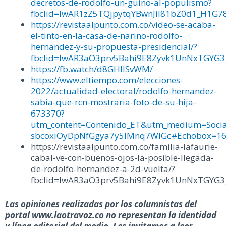
decretos-de-rodolfo-un-guino-al-populismo?
fbclid=IwAR1zZ5TQjpytqYBwnJil81bZ0d1_H1G7
https://revistaalpunto.com.co/video-se-acaba-
el-tinto-en-la-casa-de-narino-rodolfo-
hernandez-y-su-propuesta-presidencial/?
fbclid=IwAR3aO3prv5Bahi9E8Zyvk1UnNxTGYG3
https://fb.watch/d8GHIISvWM/
https://www.eltiempo.com/elecciones-
2022/actualidad-electoral/rodolfo-hernandez-
sabia-que-rcn-mostraria-foto-de-su-hija-
673370?
utm_content=Contenido_ET&utm_medium=Soci
sbcoxiOyDpNfGgya7y5IMnq7WIGc#Echobox=1
https://revistaalpunto.com.co/familia-lafaurie-
cabal-ve-con-buenos-ojos-la-posible-llegada-
de-rodolfo-hernandez-a-2d-vuelta/?
fbclid=IwAR3aO3prv5Bahi9E8Zyvk1UnNxTGYG3
Las opiniones realizadas por los columnistas del
portal www.laotravoz.co no representan la identidad