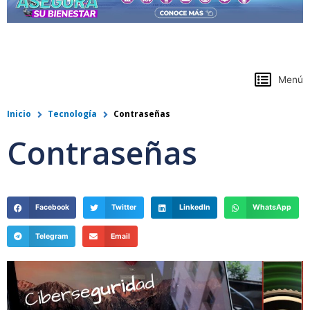
https://www.colpensiones.gov.co/
Menú
Inicio
Tecnología
Contraseñas
Contraseñas
Facebook
Twitter
LinkedIn
WhatsApp
Telegram
Email